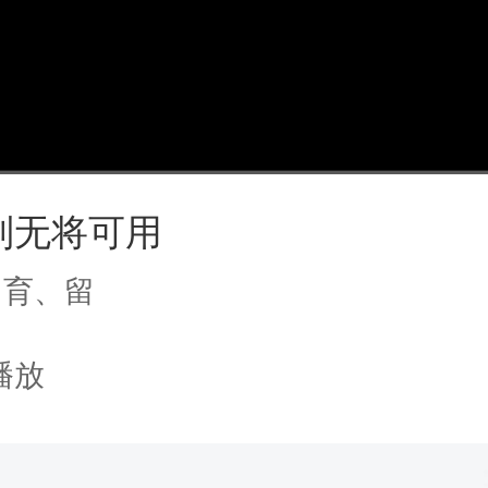
别无将可用
、育、留
播放